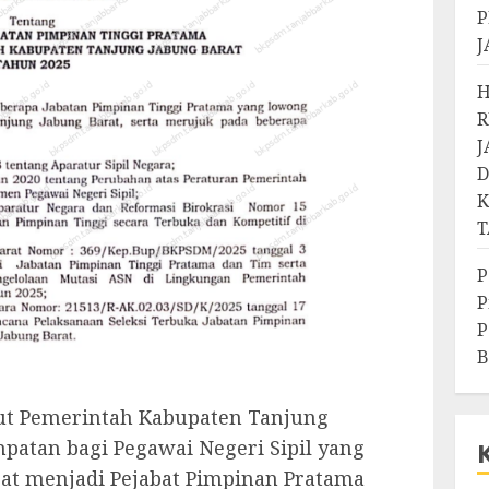
P
J
H
R
J
D
K
T
P
P
P
B
ut Pemerintah Kabupaten Tanjung
atan bagi Pegawai Negeri Sipil yang
t menjadi Pejabat Pimpinan Pratama