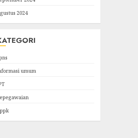
gustus 2024
KATEGORI
pns
nformasi umum
PT
epegawaian
ppk