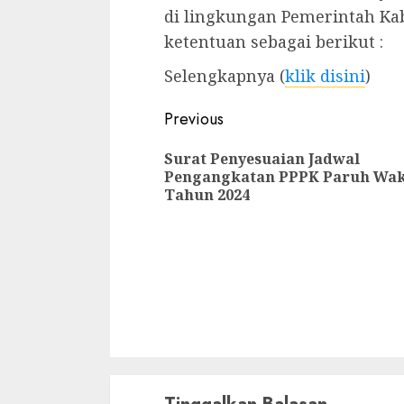
di lingkungan Pemerintah Ka
ketentuan sebagai berikut :
Selengkapnya (
klik disini
)
Continue
Previous
Reading
Surat Penyesuaian Jadwal
Pengangkatan PPPK Paruh Wa
Tahun 2024