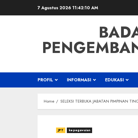
Skip
7 Agustus 2026
11:42:11 AM
to
content
BAD
PENGEMBAN
PROFIL
INFORMASI
EDUKASI
Home
SELEKSI TERBUKA JABATAN PIMPINAN T
JPT
kepegawaian