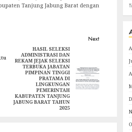
bupaten Tanjung Jabung Barat dengan
T
Next
A
HASIL SELEKSI
ADMINISTRASI DAN
Previous
ktu
REKAM JEJAK SELEKSI
J
post:
TERBUKA JABATAN
PIMPINAN TINGGI
A
Next
PRATAMA DI
post:
LINGKUNGAN
M
PEMERINTAH
KABUPATEN TANJUNG
D
JABUNG BARAT TAHUN
2025
N
O