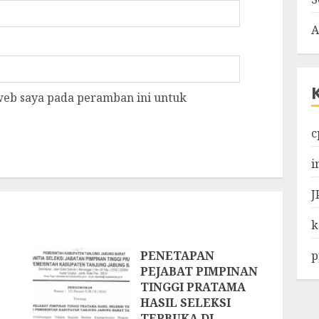
A
 web saya pada peramban ini untuk
c
i
J
k
PENETAPAN
p
PEJABAT PIMPINAN
TINGGI PRATAMA
HASIL SELEKSI
TERBUKA DI