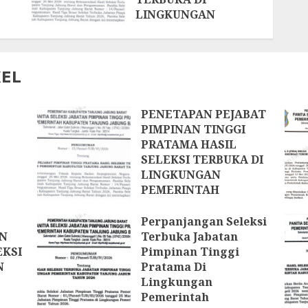
LINGKUNGAN
PEMERINTAH
KABUPATEN
TANJUNG JABUNG
KEL
BARAT
22 JUNI 2026
PENETAPAN PEJABAT
PIMPINAN TINGGI
PRATAMA HASIL
SELEKSI TERBUKA DI
LINGKUNGAN
PEMERINTAH
KABUPATEN TANJUNG
JABUNG BARAT
Perpanjangan Seleksi
AN
Terbuka Jabatan
22 JUNI 2026
EKSI
Pimpinan Tinggi
N
Pratama Di
Lingkungan
Pemerintah