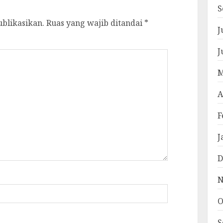
S
ublikasikan.
Ruas yang wajib ditandai
*
J
J
M
A
F
J
D
N
O
S