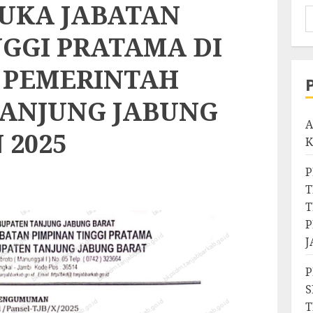
BUKA JABATAN
NGGI PRATAMA DI
 PEMERINTAH
ANJUNG JABUNG
A
 2025
P
T
T
P
J
P
S
T