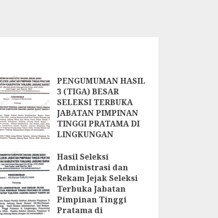
PENGUMUMAN HASIL
3 (TIGA) BESAR
SELEKSI TERBUKA
JABATAN PIMPINAN
TINGGI PRATAMA DI
LINGKUNGAN
PEMERINTAH
KABUPATEN TANJUNG
Hasil Seleksi
JABUNG BARAT
Administrasi dan
Rekam Jejak Seleksi
2 JUNI 2026
Terbuka Jabatan
Pimpinan Tinggi
Pratama di