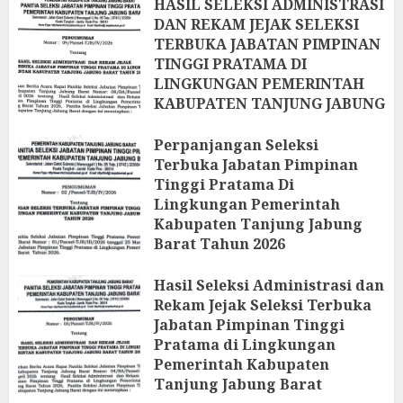
HASIL SELEKSI ADMINISTRASI
DAN REKAM JEJAK SELEKSI
TERBUKA JABATAN PIMPINAN
TINGGI PRATAMA DI
LINGKUNGAN PEMERINTAH
KABUPATEN TANJUNG JABUNG
BARAT TAHUN 2026
Perpanjangan Seleksi
24 APRIL 2026
Terbuka Jabatan Pimpinan
Tinggi Pratama Di
Lingkungan Pemerintah
Kabupaten Tanjung Jabung
Barat Tahun 2026
13 APRIL 2026
Hasil Seleksi Administrasi dan
Rekam Jejak Seleksi Terbuka
Jabatan Pimpinan Tinggi
Pratama di Lingkungan
Pemerintah Kabupaten
Tanjung Jabung Barat